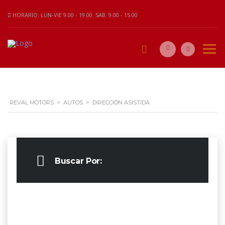
HORARIO: LUN-VIE 9.00 - 19.00. SAB. 9.00 - 15.00
REVAL MOTORS
>
AUTOS
>
DIRECCIÓN ASISTIDA
Buscar Por: