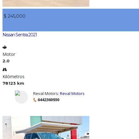
$ 245,000
Nissan Sentra 2021
Motor
2.0
Kilómetros
78123 km
Reval Motors:
Reval Motors
6442360930