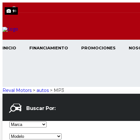
9
16
14
16
11
14
10
14
12
12
12
25
12
10
9
21
7
9
11
9
9
INICIO
FINANCIAMIENTO
PROMOCIONES
NOS
Reval Motors
>
autos
>
MP3
Buscar Por: