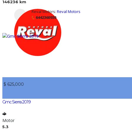
146236 km
Reval Motors:
Reval Motors
6442360930
$ 625,000
Gmc Sierra 2019
Motor
5.3