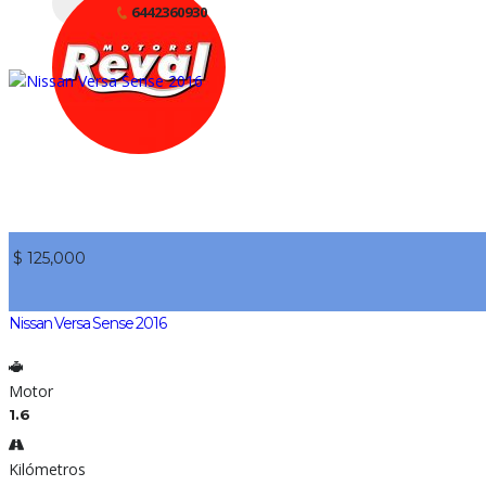
6442360930
$ 125,000
Nissan Versa Sense 2016
Motor
1.6
Kilómetros