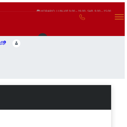
HORARIO: LUN-VIE 9.00 - 19.00. SAB. 9.00 - 15.00
(644) 174 7347
VENTAS
(644) 236 0930
WHATSAPP
OFICINA
(644) 413 6830
RODOLFO ELÍAS CALLES 110 NORTE. CD.
OBREGÓN, SONORA