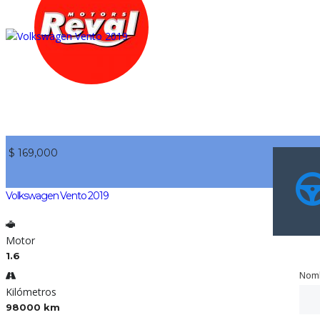
$ 169,000
Volkswagen Vento 2019
Motor
1.6
Nom
Nom
Kilómetros
98000 km