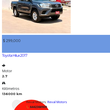
$ 299,000
Toyota Hilux 2017
Motor
2.7
Kilómetros
136000 km
Reval Motors:
Reval Motors
6442360930