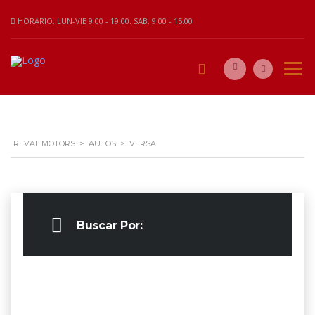
HORARIO: LUN-VIE 9.00 - 19.00. SAB. 9.00 - 15.00
REVAL MOTORS
>
AUTOS
>
VERSA
Buscar Por: