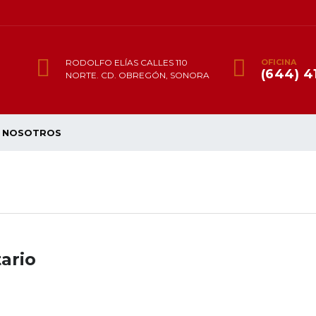
RODOLFO ELÍAS CALLES 110
OFICINA
(644) 4
NORTE. CD. OBREGÓN, SONORA
NOSOTROS
ario