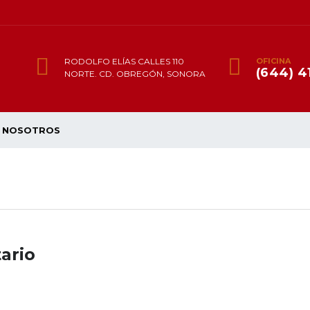
RODOLFO ELÍAS CALLES 110
OFICINA
(644) 4
NORTE. CD. OBREGÓN, SONORA
NOSOTROS
ario