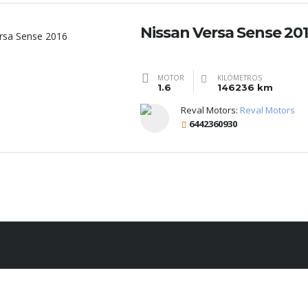
Nissan Versa Sense 20
MOTOR
KILÓMETROS
1.6
146236 km
Reval Motors:
Reval Motors
6442360930